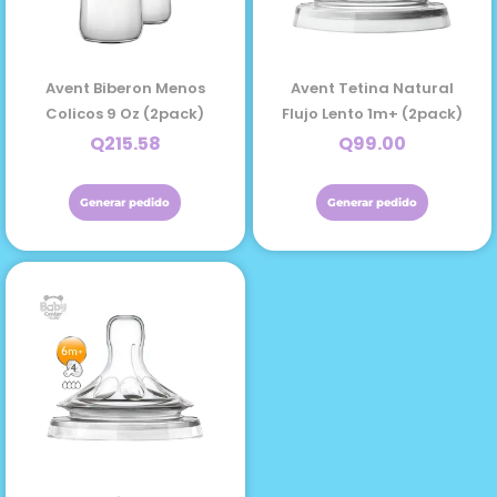
Avent Biberon Menos
Avent Tetina Natural
Colicos 9 Oz (2pack)
Flujo Lento 1m+ (2pack)
Q
215.58
Q
99.00
Generar pedido
Generar pedido