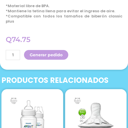
*Material libre de BPA.
*Mantiene la tetina llena para evitar el ingreso de aire.
*Compatible con todos los tamaños de biberón classic
plus
Q
74.75
Avent
Generar pedido
Repuesto
Para
Biberon
PRODUCTOS RELACIONADOS
Anticolicos
Air
Free
1
Unidad
cantidad