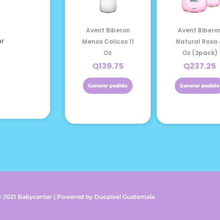
Avent Biberon
Avent Bibero
ar
Menos Colicos 11
Natural Rosa
Oz
Oz (2pack)
Q
139.75
Q
237.25
Generar pedido
Generar pedido
© 2021 Babycenter | Powered by Duopixel Guatemala