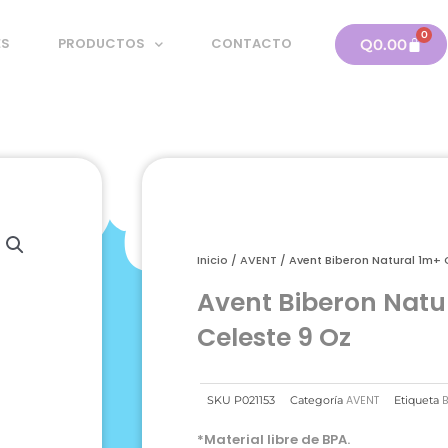
0
Carri
ES
PRODUCTOS
CONTACTO
Q
0.00
Inicio
/
AVENT
/ Avent Biberon Natural 1m+ 
Avent Biberon Natu
Celeste 9 Oz
AVENT
SKU
P021153
Categoría
Etiqueta
*Material libre de BPA.