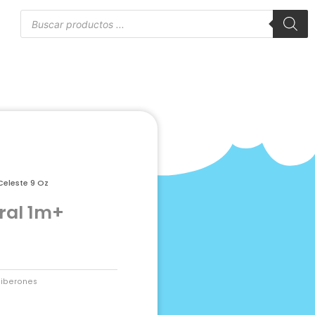
Búsqueda
de
to
productos
Celeste 9 Oz
ral 1m+
Biberones