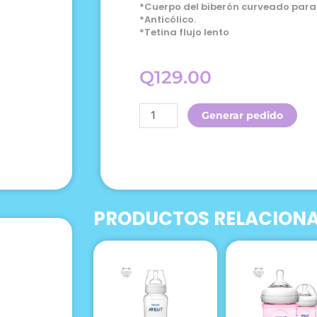
*Cuerpo del biberón curveado para f
*Anticólico.
*Tetina flujo lento
Q
129.00
Avent
Generar pedido
Biberon
Natural
1m+
Celeste
9
Oz
PRODUCTOS RELACION
cantidad