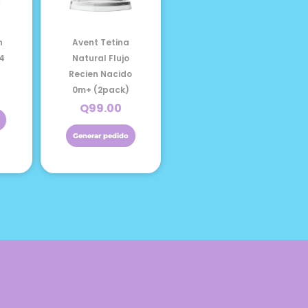
n
Avent Tetina
 4
Natural Flujo
Recien Nacido
0m+ (2pack)
Q
99.00
Generar pedido