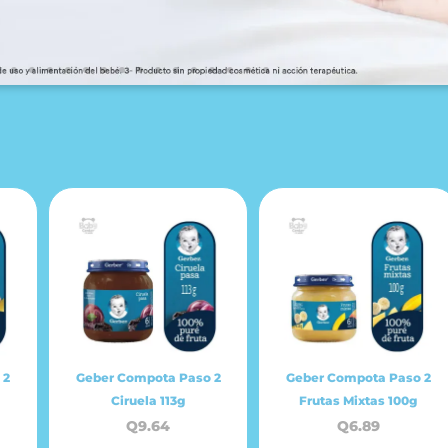
 2
Geber Compota Paso 2
Geber Compota Paso 2
Ciruela 113g
Frutas Mixtas 100g
Q
9.64
Q
6.89