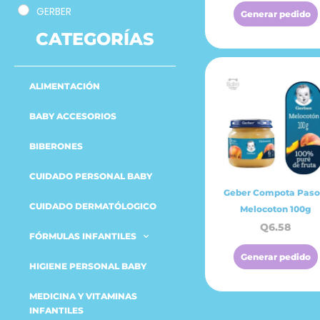
GERBER
Generar pedido
CATEGORÍAS
ALIMENTACIÓN
BABY ACCESORIOS
BIBERONES
CUIDADO PERSONAL BABY
Geber Compota Paso
CUIDADO DERMATÓLOGICO
Melocoton 100g
Q
6.58
FÓRMULAS INFANTILES
Generar pedido
HIGIENE PERSONAL BABY
MEDICINA Y VITAMINAS
INFANTILES