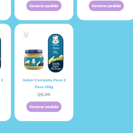
Generar pedido
Generar pedido
 2
Geber Compota Paso 2
Pera 100g
Q
6.90
Generar pedido