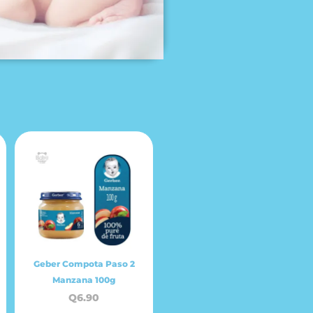
Geber Compota Paso 2
Manzana 100g
Q
6.90