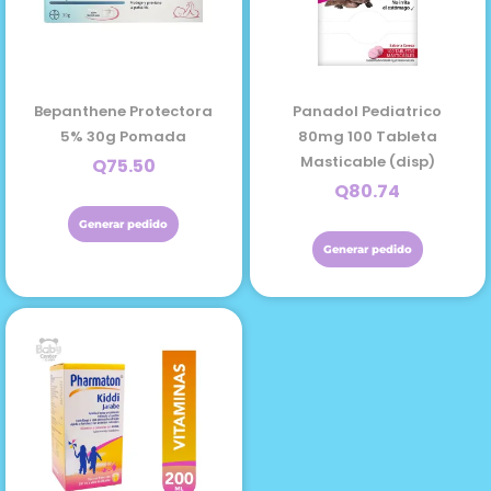
Bepanthene Protectora
Panadol Pediatrico
5% 30g Pomada
80mg 100 Tableta
Masticable (disp)
Q
75.50
Q
80.74
Generar pedido
Generar pedido