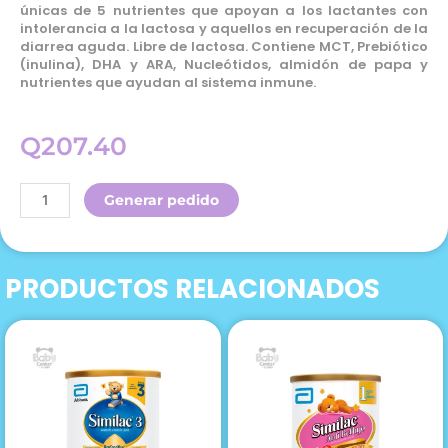
únicas de 5 nutrientes que apoyan a los lactantes con
intolerancia a la lactosa y aquellos en recuperación de la
diarrea aguda. Libre de lactosa. Contiene MCT, Prebiótico
(inulina), DHA y ARA, Nucleótidos, almidón de papa y
nutrientes que ayudan al sistema inmune.
Q
207.40
Frisolac
Generar pedido
Sin
Lactosa
400g
PRODUCTOS RELACIONADOS
Polvo
cantidad