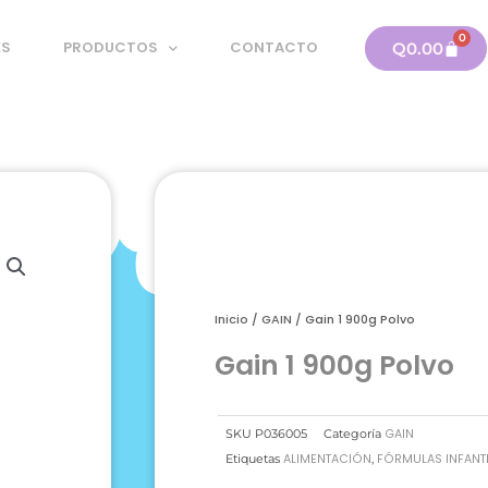
0
Carri
ES
PRODUCTOS
CONTACTO
Q
0.00
Inicio
/
GAIN
/ Gain 1 900g Polvo
Gain 1 900g Polvo
GAIN
SKU
P036005
Categoría
ALIMENTACIÓN
FÓRMULAS INFANTI
Etiquetas
,