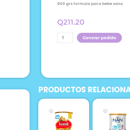
900 grs formula para bebe sano
Q
211.20
Gain
Generar pedido
1
900g
Polvo
cantidad
PRODUCTOS RELACION