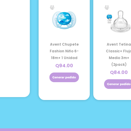
Avent Chupete
Avent Tetin
Fashion Niño 6-
Classic+ Fluj
18m+ 1 Unidad
Medio 3m+
(2pack)
Q
94.00
Q
84.00
Generar pedido
Generar pedido