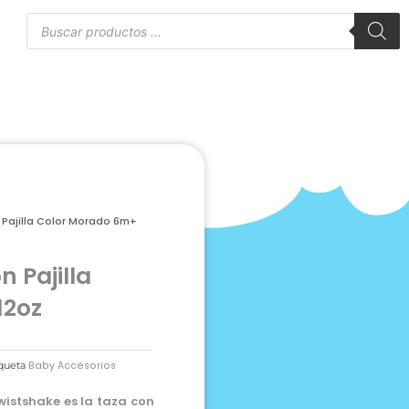
Búsqueda
de
to
productos
 Pajilla Color Morado 6m+
 Pajilla
12oz
Baby Accesorios
queta
wistshake es la taza con