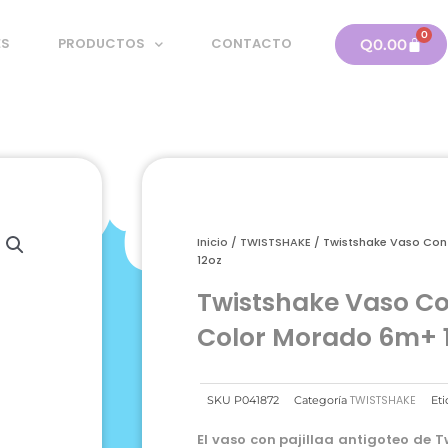
0
Carri
ES
PRODUCTOS
CONTACTO
Q
0.00
Inicio
/
TWISTSHAKE
/ Twistshake Vaso Con
12oz
Twistshake Vaso Con
Color Morado 6m+ 
TWISTSHAKE
SKU
P041872
Categoría
Eti
El vaso con pajillaa antigoteo de T