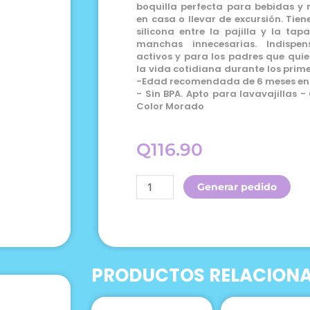
boquilla perfecta para bebidas y r
en casa o llevar de excursión. Tien
silicona entre la pajilla y la ta
manchas innecesarias. Indispe
activos y para los padres que qu
la vida cotidiana durante los prime
-Edad recomendada de 6 meses en
-︎ Sin BPA. Apto para lavavajillas 
Color Morado
Q
116.90
Twistshake
Generar pedido
Vaso
Con
Pajilla
Color
Morado
PRODUCTOS RELACION
6m+
12oz
cantidad