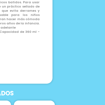
icos batidos. Para usar
e un práctico sellado de
pa que evita derrames y
nsable para los niños
ieran hacer más cómoda
ros años de la infancia.
 adelante
-︎ Capacidad de 360 ml -︎
ADOS