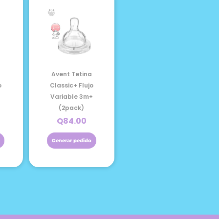
a
Avent Tetina
o
Classic+ Flujo
Variable 3m+
(2pack)
Q
84.00
Generar pedido