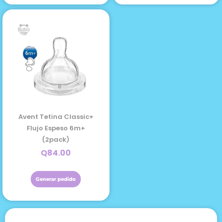
Avent Tetina Classic+
Flujo Espeso 6m+
(2pack)
Q
84.00
Generar pedido