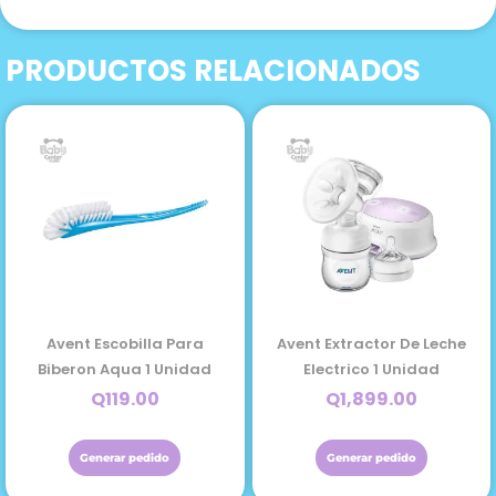
De
Cubiertos
PRODUCTOS RELACIONADOS
Acero
Inoxidable
Color
Blanco
12+
3
Unidad
cantidad
Avent Escobilla Para
Avent Extractor De Leche
Biberon Aqua 1 Unidad
Electrico 1 Unidad
Q
119.00
Q
1,899.00
Generar pedido
Generar pedido