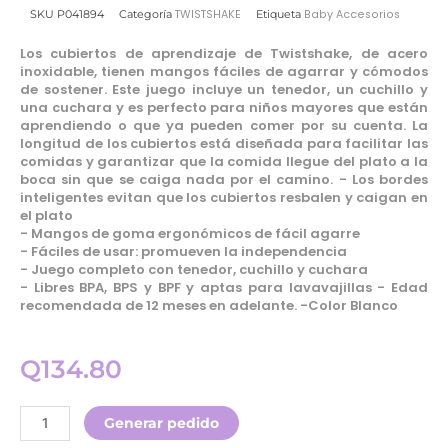
TWISTSHAKE
Baby Accesorios
SKU
P041894
Categoría
Etiqueta
Los cubiertos de aprendizaje de Twistshake, de acero
inoxidable, tienen mangos fáciles de agarrar y cómodos
de sostener. Este juego incluye un tenedor, un cuchillo y
una cuchara y es perfecto para niños mayores que están
aprendiendo o que ya pueden comer por su cuenta. La
longitud de los cubiertos está diseñada para facilitar las
comidas y garantizar que la comida llegue del plato a la
boca sin que se caiga nada por el camino. -︎ Los bordes
inteligentes evitan que los cubiertos resbalen y caigan en
el plato
-︎ Mangos de goma ergonómicos de fácil agarre
-︎ Fáciles de usar: promueven la independencia
-︎ Juego completo con tenedor, cuchillo y cuchara
-︎ Libres BPA, BPS y BPF y aptas para lavavajillas -︎ Edad
recomendada de 12 meses en adelante. -︎Color Blanco
Q
134.80
Twistshake
Generar pedido
Set