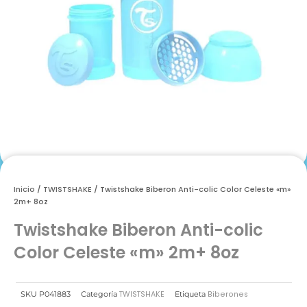
Inicio
/
TWISTSHAKE
/ Twistshake Biberon Anti-colic Color Celeste «m»
2m+ 8oz
Twistshake Biberon Anti-colic
Color Celeste «m» 2m+ 8oz
TWISTSHAKE
Biberones
SKU
P041883
Categoría
Etiqueta