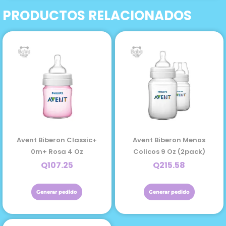
colic
PRODUCTOS RELACIONADOS
Color
Celeste
"m"
2m+
8oz
cantidad
Avent Biberon Classic+
Avent Biberon Menos
0m+ Rosa 4 Oz
Colicos 9 Oz (2pack)
Q
107.25
Q
215.58
Generar pedido
Generar pedido