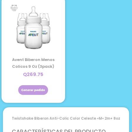
Avent Biberon Menos
Colicos 9 Oz (3pack)
Q
269.75
Generar pedido
Twistshake Biberon Anti-Colic Color Celeste «m» 2m+ 8oz
CARACTERÍSTICAS DEL PRODUCTO