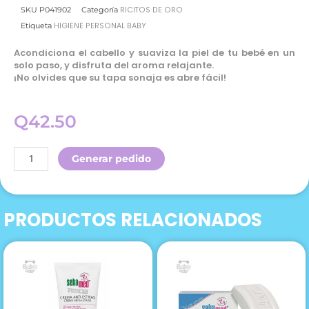
RICITOS DE ORO
SKU
P041902
Categoría
HIGIENE PERSONAL BABY
Etiqueta
Acondiciona el cabello y suaviza la piel de tu bebé en un
solo paso, y disfruta del aroma relajante.
¡No olvides que su tapa sonaja es abre fácil!
Q
42.50
Ricitos
Generar pedido
De
Oro
Jabon
PRODUCTOS RELACIONADOS
Liquido
Y
Shampoo
Lavanda
&
Lechuga