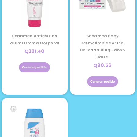
400ml
cantidad
Sebamed Antiestrias
Sebamed Baby
200ml Crema Corporal
Dermolimpiador Piel
Delicada 100g Jabon
Q
321.40
Barra
Q
90.56
Generar pedido
Generar pedido