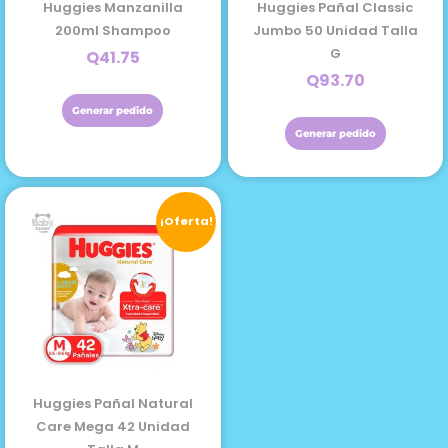
Huggies Manzanilla
Huggies Pañal Classic
200ml Shampoo
Jumbo 50 Unidad Talla
G
Q
41.75
Q
93.70
Generar pedido
Generar pedido
El
El
¡Oferta!
precio
precio
original
actual
era:
es:
Q110.86.
Q97.56.
Huggies Pañal Natural
Care Mega 42 Unidad