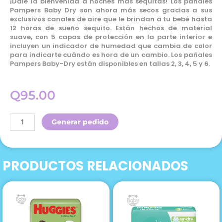
¡Dale la bienvenida a noches más sequitas! Los pañales
Pampers Baby Dry son ahora más secos gracias a sus
exclusivos canales de aire que le brindan a tu bebé hasta
12 horas de sueño sequito. Están hechos de material
suave, con 5 capas de protección en la parte interior e
incluyen un indicador de humedad que cambia de color
para indicarte cuándo es hora de un cambio. Los pañales
Pampers Baby-Dry están disponibles en tallas 2, 3, 4, 5 y 6.
Q
95.00
Pampers
Generar pedido
Pañal
Baby
Dry
PRODUCTOS RELACIONADOS
21
Unidad
Talla
6
cantidad