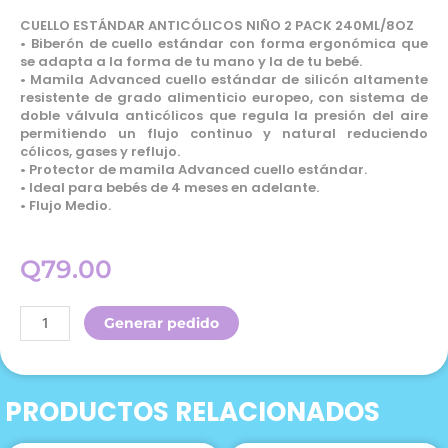
CUELLO ESTÁNDAR ANTICÓLICOS NIÑO 2 PACK 240ML/8OZ
• Biberón de cuello estándar con forma ergonómica que
se adapta a la forma de tu mano y la de tu bebé.
• Mamila Advanced cuello estándar de silicón altamente
resistente de grado alimenticio europeo, con sistema de
doble válvula anticólicos que regula la presión del aire
permitiendo un flujo continuo y natural reduciendo
cólicos, gases y reflujo.
• Protector de mamila Advanced cuello estándar.
• Ideal para bebés de 4 meses en adelante.
• Flujo Medio.
Q
79.00
Evenflo
Generar pedido
Biberon
Light
Flujo
PRODUCTOS RELACIONADOS
Medio
Niño