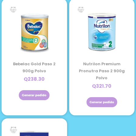
8
Oz
cantidad
Bebelac Gold Paso 2
Nutrilon Premium
900g Polvo
Pronutra Paso 2 900g
Polvo
Q
238.30
Q
321.70
Generar pedido
Generar pedido