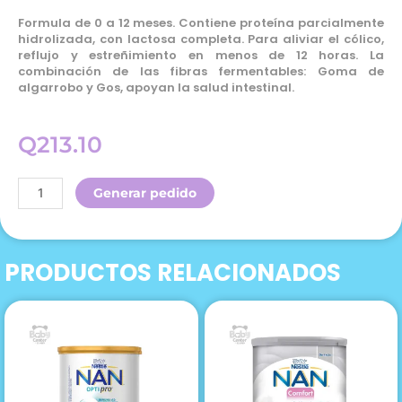
Formula de 0 a 12 meses. Contiene proteína parcialmente
hidrolizada, con lactosa completa. Para aliviar el cólico,
reflujo y estreñimiento en menos de 12 horas. La
combinación de las fibras fermentables: Goma de
algarrobo y Gos, apoyan la salud intestinal.
Q
213.10
Frisolac
Generar pedido
Gold
Comfort
Ar
PRODUCTOS RELACIONADOS
400g
Polvo
cantidad