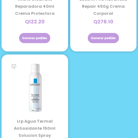
Reparadora 40ml
Repair 450g Crema
Crema Protectora
Corporal
Q
122.20
Q
276.10
Generar pedido
Generar pedido
Lrp Agua Termal
Antioxidante 150ml
Solucion Spray