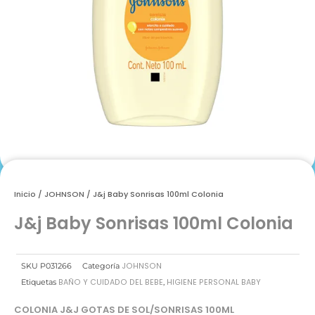
Inicio
/
JOHNSON
/ J&j Baby Sonrisas 100ml Colonia
J&j Baby Sonrisas 100ml Colonia
JOHNSON
SKU
P031266
Categoría
BAÑO Y CUIDADO DEL BEBE
HIGIENE PERSONAL BABY
Etiquetas
,
COLONIA J&J GOTAS DE SOL/SONRISAS 100ML