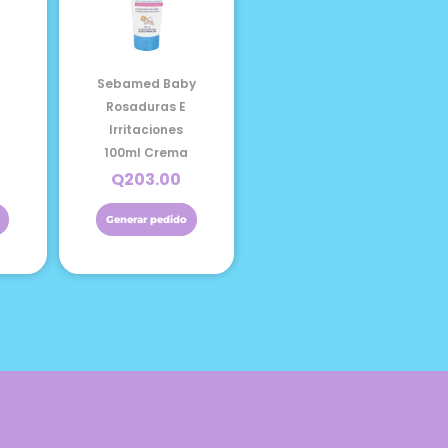
Sebamed Baby
Rosaduras E
n
Irritaciones
100ml Crema
Q
203.00
Generar pedido