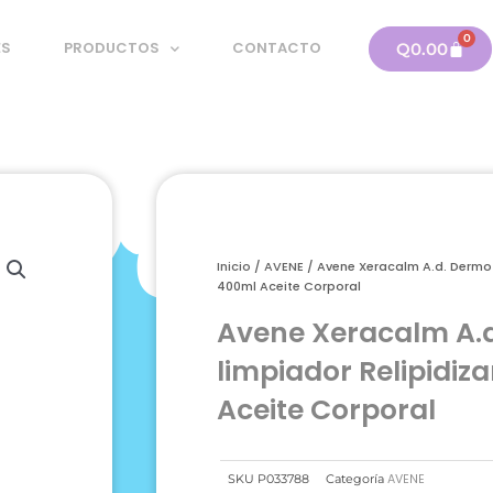
0
Carri
ES
PRODUCTOS
CONTACTO
Q
0.00
Inicio
/
AVENE
/ Avene Xeracalm A.d. Dermo-
400ml Aceite Corporal
Avene Xeracalm A.
limpiador Relipidiz
Aceite Corporal
AVENE
SKU
P033788
Categoría