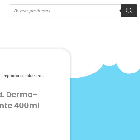
Búsqueda
de
to
productos
limpiador Relipidizante
d. Dermo-
ante 400ml