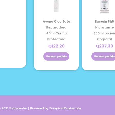
Avene Cicalfate
Eucerin Ph5
Reparadora
Hidratante
40ml Crema
250ml Locio
Protectora
Corporal
Q
122.20
Q
237.30
Generar pedido
Generar pedido
© 2021 Babycenter | Powered by Duopixel Guatemala