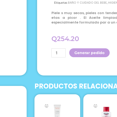
BAÑO Y CUIDADO DEL BEBE
HIGIE
Etiquetas
,
Piele s muy secas, pieles con tenden
etas a picor . El Aceite limpiad
especialmente formulado par a un a
Q
254.20
Avene
Generar pedido
Xeracalm
A.d.
Dermo-
limpiador
Relipidizante
PRODUCTOS RELACION
400ml
Aceite
Corporal
cantidad