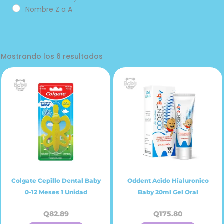
Nombre Z a A
Mostrando los 6 resultados
Colgate Cepillo Dental Baby
Oddent Acido Hialuronico
0-12 Meses 1 Unidad
Baby 20ml Gel Oral
Q
82.89
Q
175.80