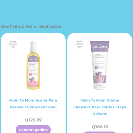
Mostrando los 5 resultados
Mom To Mom Aceite Para
Mom To Mom Crema
Prevenir Comezon 125ml
Intensiva Para Estrias Etapa
B 250ml
Q
125.87
Q
166.16
Generar pedido