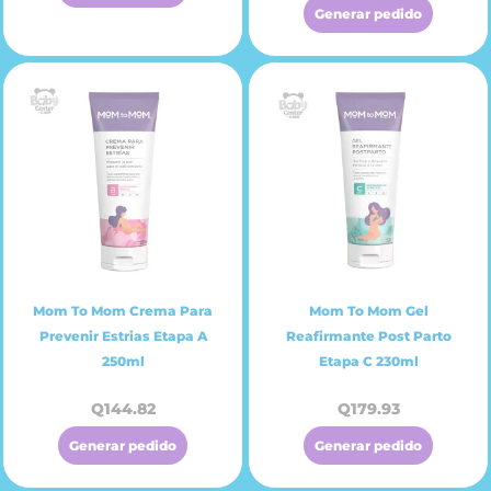
Generar pedido
Mom To Mom Crema Para
Mom To Mom Gel
Prevenir Estrias Etapa A
Reafirmante Post Parto
250ml
Etapa C 230ml
Q
144.82
Q
179.93
Generar pedido
Generar pedido